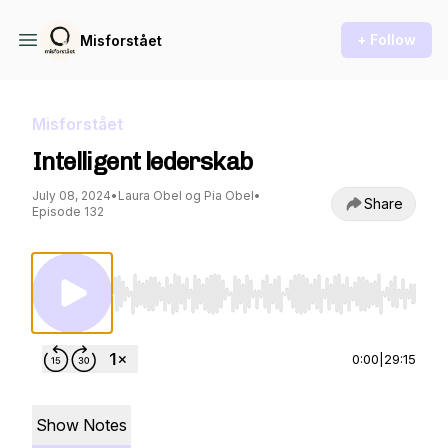
+ Follow
Misforstået
Misforstået
Intelligent lederskab
July 08, 2024
•
Laura Obel og Pia Obel
•
Share
Episode 132
Use Left/Right to seek, Home/End to jump to st
0:00
|
29:15
Show Notes