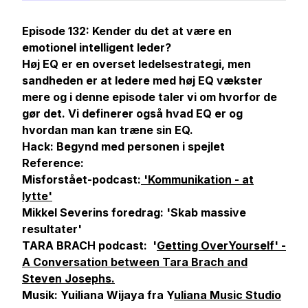
Episode 132: Kender du det at være en
emotionel intelligent leder?
Høj EQ er en overset ledelsestrategi, men
sandheden er at ledere med høj EQ vækster
mere og i denne episode taler vi om hvorfor de
gør det. Vi definerer også hvad EQ er og
hvordan man kan træne sin EQ.
Hack: Begynd med personen i spejlet
Reference:
Misforstået-podcast:
'Kommunikation - at
lytte'
Mikkel Severins foredrag:
'Skab massive
resultater'
TARA BRACH podcast:
'
Getting OverYourself' -
A Conversation between Tara Brach and
Steven Josephs.
Musik: Yuiliana Wijaya fra Y
uliana Music Studio